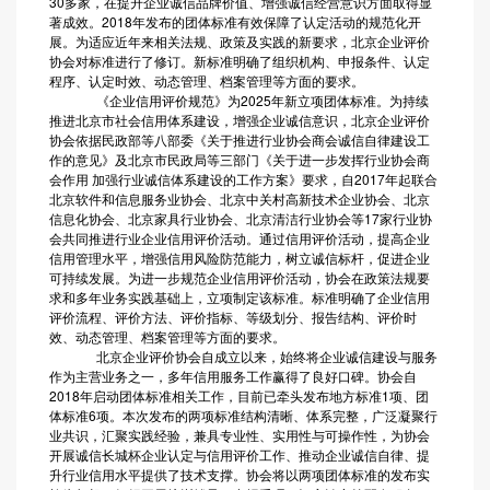
30多家，在提升企业诚信品牌价值、增强诚信经营意识方面取得显
著成效。2018年发布的团体标准有效保障了认定活动的规范化开
展。为适应近年来相关法规、政策及实践的新要求，北京企业评价
协会对标准进行了修订。新标准明确了组织机构、申报条件、认定
程序、认定时效、动态管理、档案管理等方面的要求。
《企业信用评价规范》为2025年新立项团体标准。为持续
推进北京市社会信用体系建设，增强企业诚信意识，北京企业评价
协会依据民政部等八部委《关于推进行业协会商会诚信自律建设工
作的意见》及北京市民政局等三部门《关于进一步发挥行业协会商
会作用 加强行业诚信体系建设的工作方案》要求，自2017年起联合
北京软件和信息服务业协会、北京中关村高新技术企业协会、北京
信息化协会、北京家具行业协会、北京清洁行业协会等17家行业协
会共同推进行业企业信用评价活动。通过信用评价活动，提高企业
信用管理水平，增强信用风险防范能力，树立诚信标杆，促进企业
可持续发展。为进一步规范企业信用评价活动，协会在政策法规要
求和多年业务实践基础上，立项制定该标准。标准明确了企业信用
评价流程、评价方法、评价指标、等级划分、报告结构、评价时
效、动态管理、档案管理等方面的要求。
北京企业评价协会自成立以来，始终将企业诚信建设与服务
作为主营业务之一，多年信用服务工作赢得了良好口碑。协会自
2018年启动团体标准相关工作，目前已牵头发布地方标准1项、团
体标准6项。本次发布的两项标准结构清晰、体系完整，广泛凝聚行
业共识，汇聚实践经验，兼具专业性、实用性与可操作性，为协会
开展诚信长城杯企业认定与信用评价工作、推动企业诚信自律、提
升行业信用水平提供了技术支撑。协会将以两项团体标准的发布实